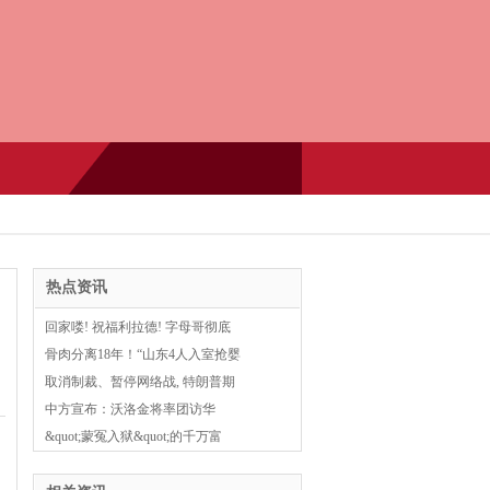
热点资讯
回家喽! 祝福利拉德! 字母哥彻底
骨肉分离18年！“山东4人入室抢婴
取消制裁、暂停网络战, 特朗普期
中方宣布：沃洛金将率团访华
&quot;蒙冤入狱&quot;的千万富